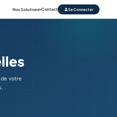
Contact
Nos Solutions
Se Connecter
lles
n de votre
s.