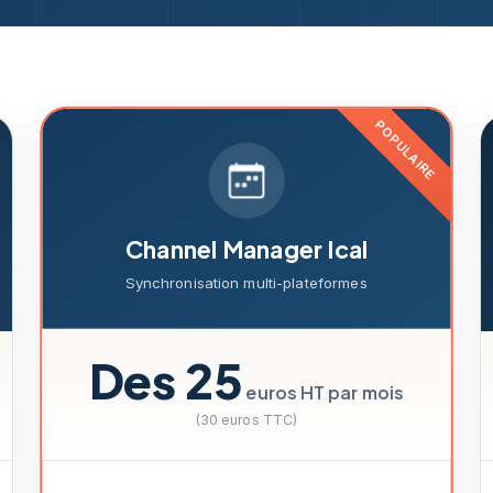
POPULAIRE
Channel Manager Ical
Synchronisation multi-plateformes
Des 25
euros HT par mois
(30 euros TTC)