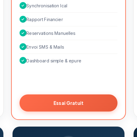
✓
Synchronisation Ical
✓
Rapport Financier
✓
Reservations Manuelles
✓
Envoi SMS & Mails
✓
Dashboard simple & epure
Essai Gratuit