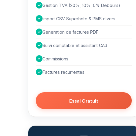
✓
Gestion TVA (20%, 10%, 0% Debours)
✓
Import CSV Superhote & PMS divers
✓
Generation de factures PDF
✓
Suivi comptable et assistant CA3
✓
Commissions
✓
Factures recurrentes
Essai Gratuit